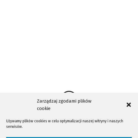
bezpieczeństwa) są ważniejsze, niż oszczędności.
AKTUALNOŚCI
MIASTO
NOWY SĄCZ
WIDEO
TAGI
Zarządzaj zgodami plików
cookie
Używamy plików cookies w celu optymalizacji naszej witryny i naszych
serwisów.