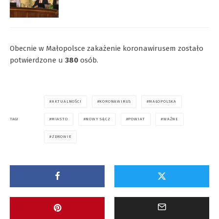
Obecnie w Małopolsce zakażenie koronawirusem zostało
potwierdzone u
380
osób.
AKTUALNOŚCI
KORONAWIRUS
MAŁOPOLSKA
MIASTO
NOWY SĄCZ
POWIAT
WAŻNE
TAGI
ZDROWIE