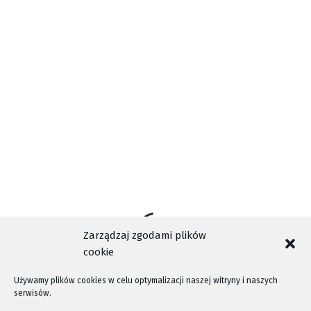
AKTUALNOŚCI
KORONAWIRUS
MAŁOPOLSKA
TAGI
NOWY SĄCZ
POWIAT
WAŻNE
Zarządzaj zgodami plików
cookie
Używamy plików cookies w celu optymalizacji naszej witryny i naszych
serwisów.