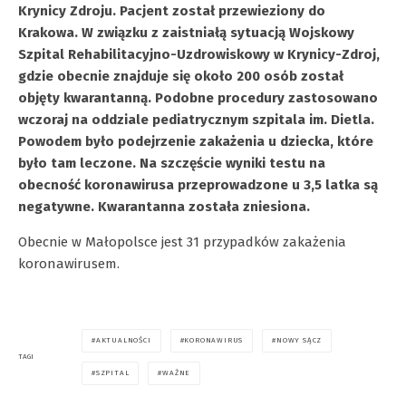
Krynicy Zdroju. Pacjent został przewieziony do
Krakowa. W związku z zaistniałą sytuacją Wojskowy
Szpital Rehabilitacyjno-Uzdrowiskowy w Krynicy-Zdroj,
gdzie obecnie znajduje się około 200 osób został
objęty kwarantanną. Podobne procedury zastosowano
wczoraj na oddziale pediatrycznym szpitala im. Dietla.
Powodem było podejrzenie zakażenia u dziecka, które
było tam leczone. Na szczęście wyniki testu na
obecność koronawirusa przeprowadzone u 3,5 latka są
negatywne. Kwarantanna została zniesiona.
Obecnie w Małopolsce jest 31 przypadków zakażenia
koronawirusem.
AKTUALNOŚCI
KORONAWIRUS
NOWY SĄCZ
TAGI
SZPITAL
WAŻNE