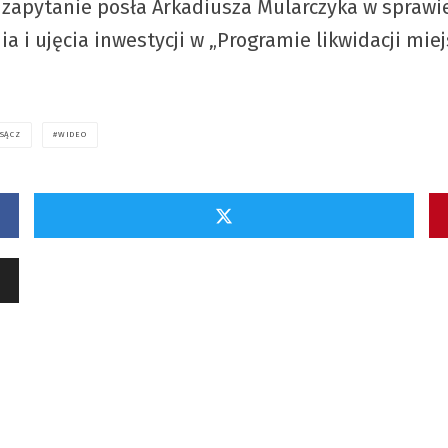
a zapytanie posła Arkadiusza Mularczyka w spraw
 i ujęcia inwestycji w „Programie likwidacji mie
SĄCZ
WIDEO