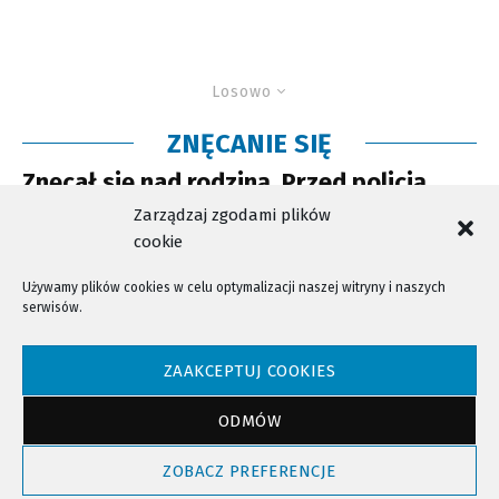
Losowo
ZNĘCANIE SIĘ
Znęcał się nad rodziną. Przed policją
uciekł na dach
Zarządzaj zgodami plików
cookie
Używamy plików cookies w celu optymalizacji naszej witryny i naszych
serwisów.
NTV - Nasza Telewizja Sądecka © 2023 Wszystkie prawa zastrzeżone!
ZAAKCEPTUJ COOKIES
ODMÓW
Powrót do góry
ZOBACZ PREFERENCJE