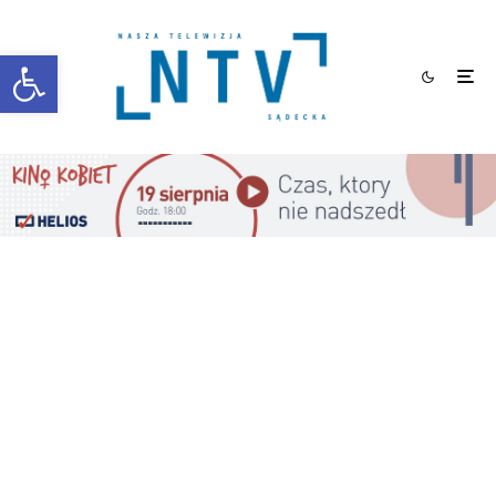
Otwórz pasek narzędzi