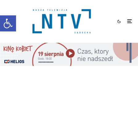
Otwórz pasek narzędzi