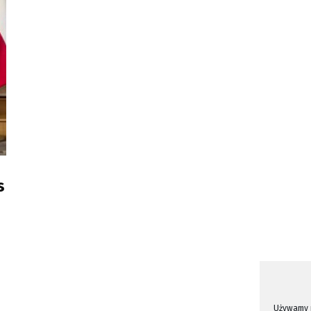
s
Używamy p