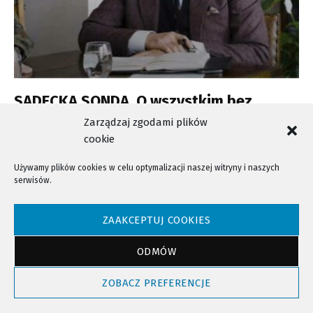
SĄDECKA SONDA. O wszystkim bez
cenzury.
Zarządzaj zgodami plików
cookie
Używamy plików cookies w celu optymalizacji naszej witryny i naszych
serwisów.
NTV - Nasza Telewizja Sądecka © 2023 Wszystkie prawa zastrzeżone!
ZAAKCEPTUJ COOKIES
ODMÓW
Powrót do góry
ZOBACZ PREFERENCJE