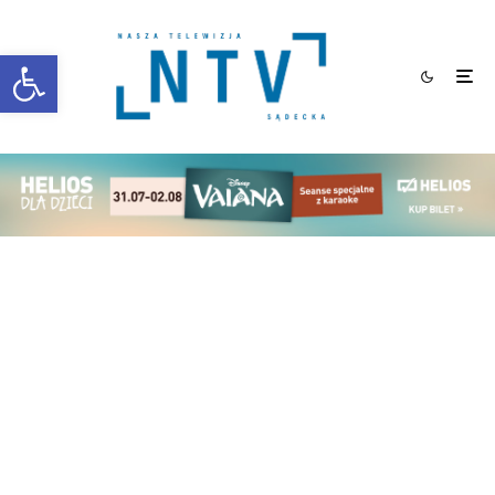
Otwórz pasek narzędzi