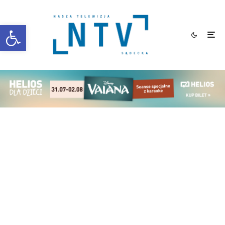
Otwórz pasek narzędzi