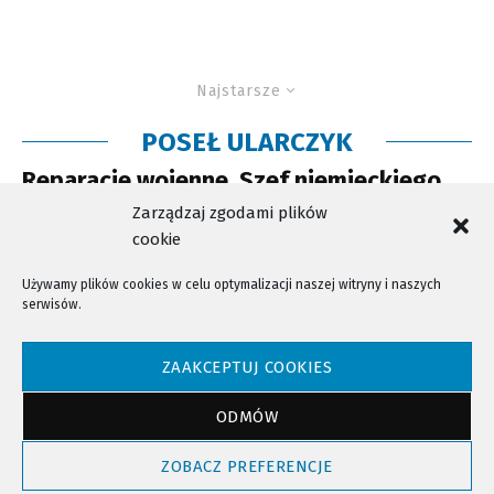
Najstarsze
POSEŁ ULARCZYK
Reparacje wojenne. Szef niemieckiego
MSZ odpowiada posłowi Mularczykowi
Zarządzaj zgodami plików
cookie
Używamy plików cookies w celu optymalizacji naszej witryny i naszych
serwisów.
NTV - Nasza Telewizja Sądecka © 2023 Wszystkie prawa zastrzeżone!
ZAAKCEPTUJ COOKIES
ODMÓW
Powrót do góry
ZOBACZ PREFERENCJE