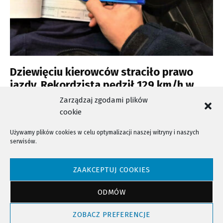
Dziewięciu kierowców straciło prawo
jazdy. Rekordzista pędził 129 km/h w
terenie zabudowanym
Zarządzaj zgodami plików
cookie
Używamy plików cookies w celu optymalizacji naszej witryny i naszych
serwisów.
NTV - Nasza Telewizja Sądecka © 2023 Wszystkie prawa zastrzeżone!
ZAAKCEPTUJ COOKIES
ODMÓW
Powrót do góry
ZOBACZ PREFERENCJE