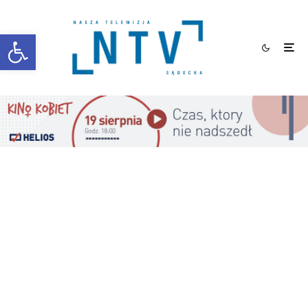
Otwórz pasek narzędzi