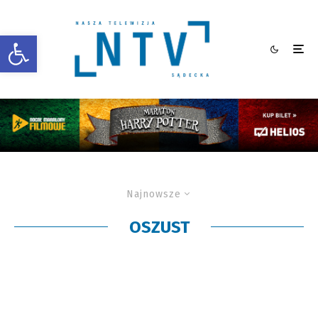
Otwórz pasek narzędzi
Najnowsze
OSZUST