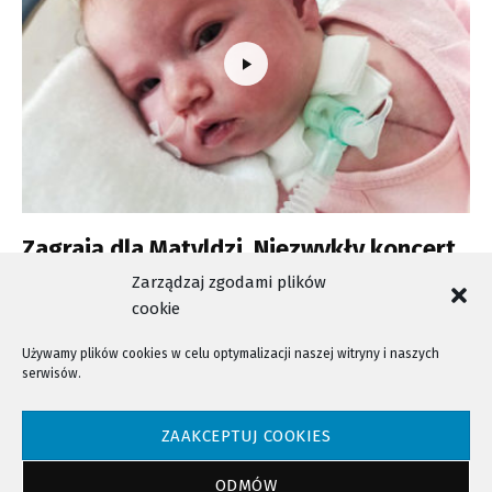
Zagrają dla Matyldzi. Niezwykły koncert
w MCK Sokół
Zarządzaj zgodami plików
cookie
Używamy plików cookies w celu optymalizacji naszej witryny i naszych
serwisów.
NTV - Nasza Telewizja Sądecka © 2023 Wszystkie prawa zastrzeżone!
ZAAKCEPTUJ COOKIES
ODMÓW