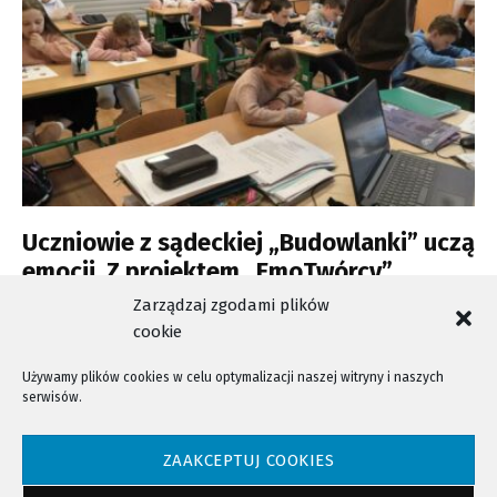
Uczniowie z sądeckiej „Budowlanki” uczą
emocji. Z projektem „EmoTwórcy”
trafiają do młodszych kolegów
Zarządzaj zgodami plików
cookie
Używamy plików cookies w celu optymalizacji naszej witryny i naszych
serwisów.
NTV - Nasza Telewizja Sądecka © 2023 Wszystkie prawa zastrzeżone!
ZAAKCEPTUJ COOKIES