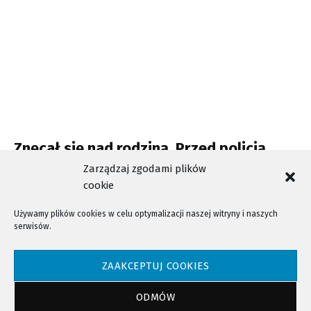
Znęcał się nad rodziną. Przed policją
uciekł na dach
Zarządzaj zgodami plików
cookie
Używamy plików cookies w celu optymalizacji naszej witryny i naszych
serwisów.
NTV - Nasza Telewizja Sądecka © 2023 Wszystkie prawa zastrzeżone!
ZAAKCEPTUJ COOKIES
ODMÓW