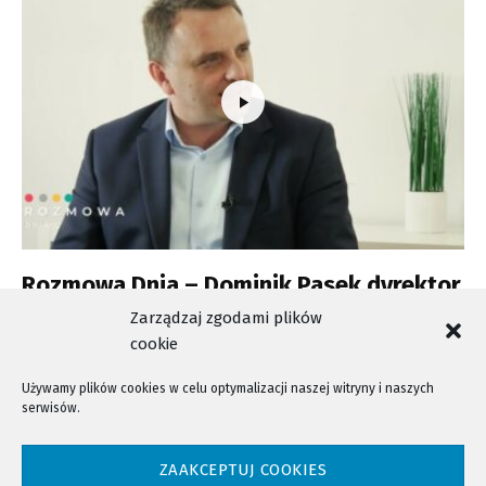
Rozmowa Dnia – Dominik Pasek dyrektor
MODR w Karniowicach
Zarządzaj zgodami plików
cookie
Używamy plików cookies w celu optymalizacji naszej witryny i naszych
serwisów.
NTV - Nasza Telewizja Sądecka © 2023 Wszystkie prawa zastrzeżone!
ZAAKCEPTUJ COOKIES