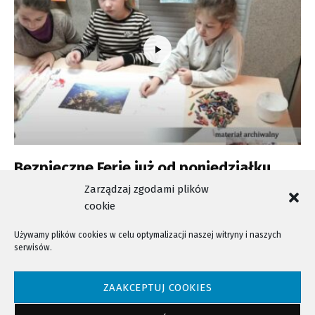
Bezpieczne Ferie już od poniedziałku.
Wciąż można się zapisać
Zarządzaj zgodami plików
cookie
Używamy plików cookies w celu optymalizacji naszej witryny i naszych
serwisów.
NTV - Nasza Telewizja Sądecka © 2023 Wszystkie prawa zastrzeżone!
ZAAKCEPTUJ COOKIES