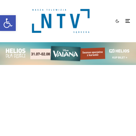
Otwórz pasek narzędzi