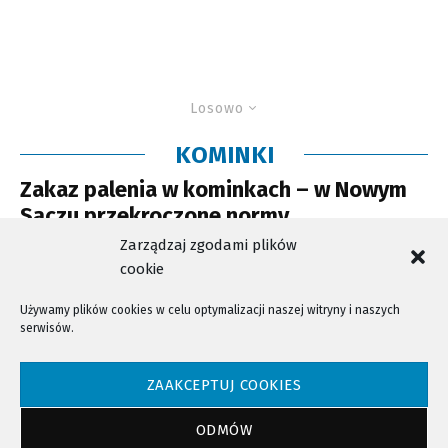
Losowo
KOMINKI
Zakaz palenia w kominkach – w Nowym
Sączu przekroczone normy
zanieczyszczenia powietrza
Zarządzaj zgodami plików
cookie
Używamy plików cookies w celu optymalizacji naszej witryny i naszych
serwisów.
NTV - Nasza Telewizja Sądecka © 2023 Wszystkie prawa zastrzeżone!
ZAAKCEPTUJ COOKIES
ODMÓW