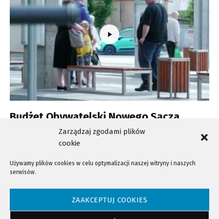
Budżet Obywatelski Nowego Sącza.
Wnioski można składać jeszcze kilka dni
Zarządzaj zgodami plików
cookie
Używamy plików cookies w celu optymalizacji naszej witryny i naszych
serwisów.
NTV - Nasza Telewizja Sądecka © 2023 Wszystkie prawa zastrzeżone!
ZAAKCEPTUJ COOKIES