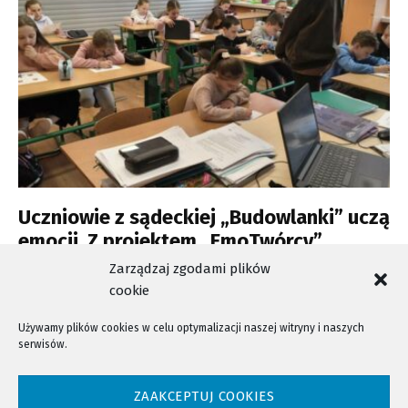
Uczniowie z sądeckiej „Budowlanki” uczą
emocji. Z projektem „EmoTwórcy”
trafiają do młodszych kolegów
Zarządzaj zgodami plików
cookie
Używamy plików cookies w celu optymalizacji naszej witryny i naszych
serwisów.
NTV - Nasza Telewizja Sądecka © 2023 Wszystkie prawa zastrzeżone!
ZAAKCEPTUJ COOKIES